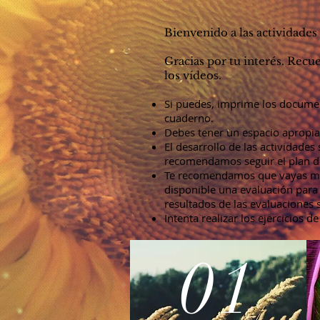
Bienvenido a las actividades 
Gracias por tu interés. Recu
s.
los vídeo
Si puedes, imprime los documen
cuaderno.
Debes tener un espacio apropia
El desarrollo de las actividade
recomendamos seguir el plan d
Te recomendamos que vayas moni
disponible una evaluación para 
resultados de las evaluaciones
Intenta realizar los ejercicios
01