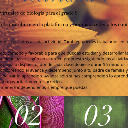
virtuales de biología para el grado 9°
erda inscribirte en la plataforma y podrás acceder a los co
tos asociados a cada actividad. También puedes trabajarlos en f
do, cómodo y favorable para que puedas estudiar y desarrollar la
s se debe hacer según en el orden propuesto siguiendo las activid
e trabajo dispuesto, donde cada clase debiese durar 55 minuto
toreando el avance y desempeño junto a tu padre de familia y/
analizar lo aprendido. Avanza sólo si has comprendido lo aprendid
 son mayoritariamente correctos.
 de manera independiente, siempre que puedas.
02
03