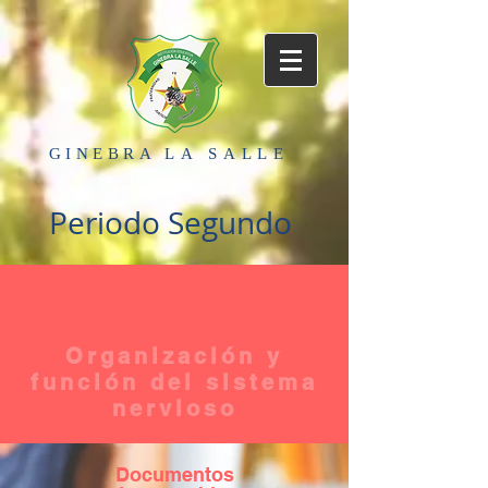
GINEBRA
LA SALLE
Periodo Segundo
Organización y
función del sistema
nervioso
Documentos