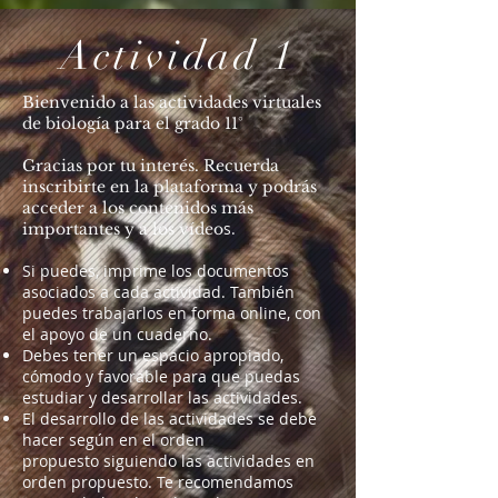
Actividad 1
Bienvenido a las actividades virtuales
de biología para el grado 11°
Gracias por tu interés. Recuerda
inscribirte en la plataforma y podrás
acceder a los contenidos más
s.
importantes y a los vídeo
Si puedes, imprime los documentos
asociados a cada actividad. También
puedes trabajarlos en forma online, con
el apoyo de un cuaderno.
Debes tener un espacio apropiado,
cómodo y favorable para que puedas
estudiar y desarrollar las actividades.
El desarrollo de las actividades se debe
hacer según en el orden
propuesto siguiendo las actividades en
orden propuesto. Te recomendamos