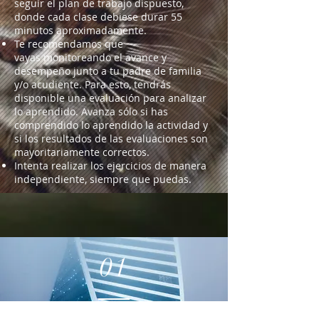
seguir el plan de trabajo dispuesto,
donde cada clase debiese durar 55
minutos aproximadamente.
Te recomendamos que
vayas monitoreando el avance y
desempeño junto a tu padre de familia
y/o acudiente. Para esto, tendrás
disponible una evaluación para analizar
lo aprendido. Avanza sólo si has
comprendido lo aprendido la actividad y
si los resultados de las evaluaciones son
mayoritariamente correctos.
Intenta realizar los ejercicios de manera
independiente, siempre que puedas.
01
Los ácidos nucleicos