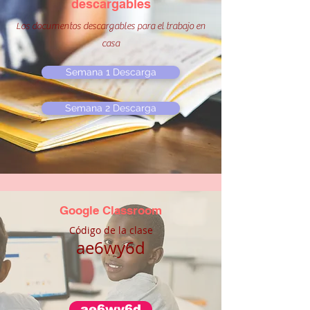
descargables
Los documentos descargables para el trabajo en
casa
Semana 1 Descarga
Semana 2 Descarga
Google Classroom
Código de la clase
ae6wy6d
ae6wy6d