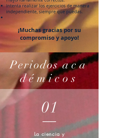
Intenta realizar los ejercicios de manera
independiente, siempre que puedas.
¡Muchas gracias por su
compromiso y apoyo!
Periodos
aca
démicos
01
La ciencia y