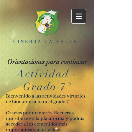
GINEBRA
LA SALLE
Orientaciones para continuar
Actividad -
Grado 7°
Bienvenido a las actividades virtuales
de bioquímica para el grado 7°
Gracias por tu interés. Recuerda
inscribirte en la plataforma y podrás
acceder a los contenidos más
s.
importantes y a los vídeo