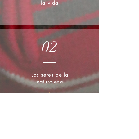
la vida
.
02
Los seres de la
naturaleza
.
03