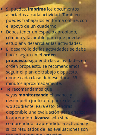
Si puedes,
imprime
los documentos
asociados a cada actividad. También
puedes trabajarlos en forma online, con
el apoyo de un cuaderno.
Debes tener un espacio apropiado,
cómodo y favorable para que puedas
estudiar y desarrollar las actividades.
El desarrollo de las actividades se debe
hacer según en el
orden
propuesto
siguiendo las actividades en
orden propuesto. Te recomendamos
seguir el plan de trabajo dispuesto,
donde cada clase debiese durar 55
minutos aproximadamente.
Te recomendamos que
vayas
monitoreando
el avance y
desempeño junto a tu padre de familia
y/o acudiente. Para esto, tendrás
disponible una evaluación para analizar
lo aprendido.
Avanza
sólo si has
comprendido lo aprendido la actividad y
si los resultados de las evaluaciones son
mayoritariamente correctos.