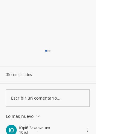
35 comentarios
Tu blog en un clic
Escribir un comentario...
Organiza tu Blog 
categorías
Lo más nuevo
Юрій Захарченко
10 jul