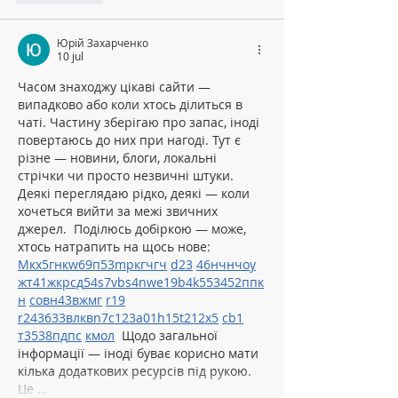
Юрій Захарченко
10 jul
Часом знаходжу цікаві сайти — 
випадково або коли хтось ділиться в 
чаті. Частину зберігаю про запас, іноді 
повертаюсь до них при нагоді. Тут є 
різне — новини, блоги, локальні 
стрічки чи просто незвичні штуки. 
Деякі переглядаю рідко, деякі — коли 
хочеться вийти за межі звичних 
джерел.  Поділюсь добіркою — може, 
хтось натрапить на щось нове:  
М
к
х
5
г
нк
w69
п
53
mp
кг
чг
ч
d23
46
н
чн
чо
у
жт
41
ж
кр
сд
54
s7
vb
s4
nw
e19
b4
k55
34
52
пп
к
н
с
о
вн
43
вж
мг
r19
r24
36
33
вл
кв
n7
c123
a01
h15
t21
2x5
cb1
т
35
38
пд
пс
км
ол
  Щодо загальної 
інформації — іноді буває корисно мати 
кілька додаткових ресурсів під рукою. 
Це …