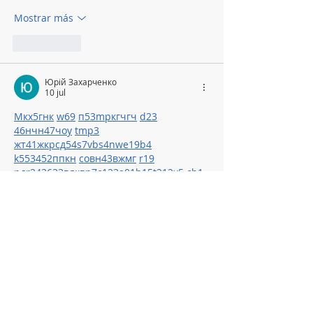
Mostrar más
Me gusta
Юрій Захарченко
10 jul
М
к
х
5
г
нк
w69
п
53
mp
кг
чг
ч
d23
46
н
чн
47
чо
у
tmp3
жт
41
ж
кр
сд
54
s7
vb
s4
nw
e19
b4
k55
34
52
пп
кн
с
о
вн
43
вж
мг
r19
рд
r24
36
33
вл
кв
n7
c123
a01
h15
t21
2x5
cb1
т
35
38
пд
пс
км
ол
  Часом знаходжу ці 
джерела випадково, іноді хтось скине в 
чат, іноді сам зберігаю “на потім”. 
Частину переглядаю рідко, частину — 
коли шукаю щось локальне чи 
нестандартне.    Вони різні: новини, 
огляди, думки, регіональні стрічки. Я 
не беру все за правду — скоріше, для 
порівняння та пошуку контрасту між 
подачею.  Можливо, хтось іще знайде 