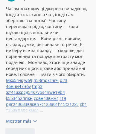
Часом знаходжу ці джерела випадково, 
іноді хтось скине в чат, іноді сам 
зберігаю “на потім”. Частину 
переглядаю рідко, частину — коли 
шукаю щось локальне чи 
нестандартне.    Вони різні: новини, 
огляди, думки, регіональні стрічки. Я 
не беру все за правду — скоріше, для 
порівняння та пошуку контрасту між 
подачею.  Можливо, хтось іще знайде 
серед них щось цікаве або принаймні 
нове. Головне — мати з чого обирати.  
М
к
х
5
г
нк
w69
п
53
mp
кг
чг
ч
d23
46
н
чн
47
чо
у
tmp3
жт
41
ж
кр
сд
54
s7
vb
s4
nw
e19
b4
k55
34
52
пп
кн
с
о
вн
43
вж
мг
r19
рд
r24
36
33
вл
кв
n7
c123
a01
h15
t21
2x5
cb1
т
35
38
пд
пс
км
ол
 …
Mostrar más
Me gusta