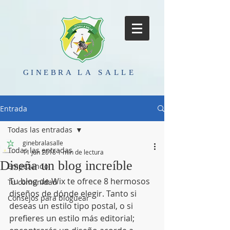
GINEBRA
LA SALLE
Entrada
Todas las entradas
ginebralasalle
Todas las entradas
11 jun 2018
1 min de lectura
Diseña un blog increíble
Empezando
Tu blog de Wix te ofrece 8 hermosos 
Tu comunidad
diseños de dónde elegir. Tanto si 
Consejos para bloguear
deseas un estilo tipo postal, o si 
prefieres un estilo más editorial; 